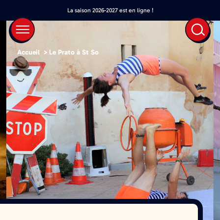
La saison 2026-2027 est en ligne !
Accueil
>
Le Prato à St So