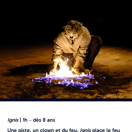
Ignis
| 1h – dès 8 ans
Une piste, un clown et du feu.
Ignis
place le feu