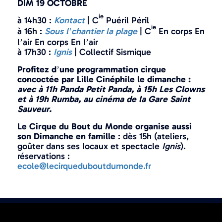
DIM 19 OCTOBRE
ie
à 14h30 :
Kontact
| C
Puéril Péril
ie
à 16h :
Sous l’chantier la plage
| C
En corps En
l’air En corps En l’air
à 17h30 :
Ignis
| Collectif Sismique
Profitez d’une programmation cirque
concoctée par Lille Cinéphile le dimanche :
avec à 11h Panda Petit Panda, à 15h Les Clowns
et à 19h Rumba, au cinéma de la Gare Saint
Sauveur.
Le Cirque du Bout du Monde organise aussi
son Dimanche en famille
: dès 15h (ateliers,
goûter dans ses locaux et spectacle
Ignis
).
réservations :
ecole@lecirqueduboutdumonde.fr