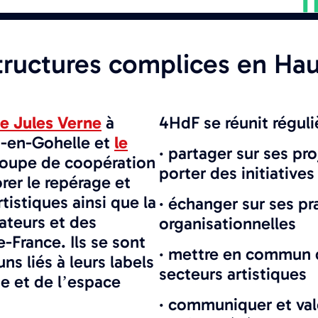
tructures complices en Hau
e Jules Verne
à
4HdF se réunit régul
-en-Gohelle et
le
· partager sur ses pro
groupe de coopération
porter des initiatives
orer le repérage et
istiques ainsi que la
· échanger sur ses pr
ateurs et des
organisationnelles
-France. Ils se sont
· mettre en commun d
s liés à leurs labels
secteurs artistiques
ue et de l’espace
· communiquer et valo