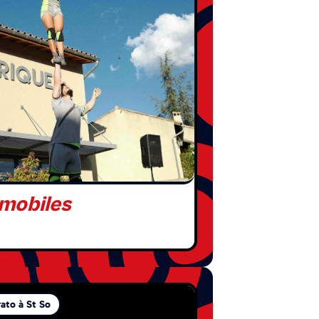
mobiles
rato à St So