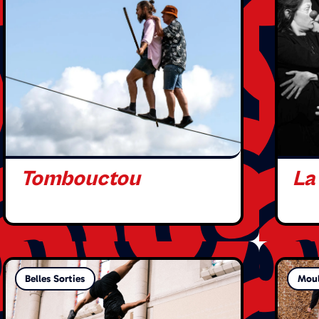
Tombouctou
La
Belles Sorties
Moul