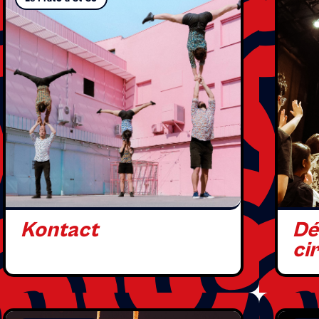
Kontact
Dé
ci