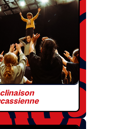
clinaison
rcassienne