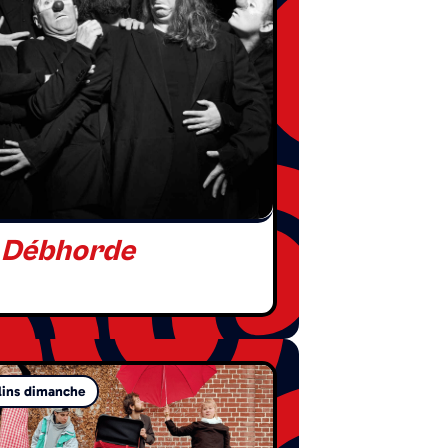
 Débhorde
ins dimanche