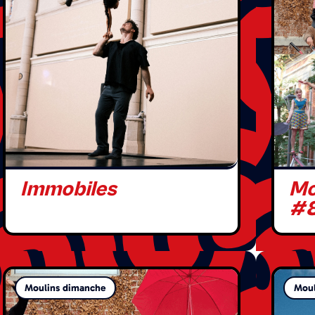
Immobiles
Mo
#
Moulins dimanche
Moul