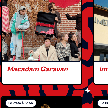
Macadam Caravan
Im
Le Prato à St So
Le P